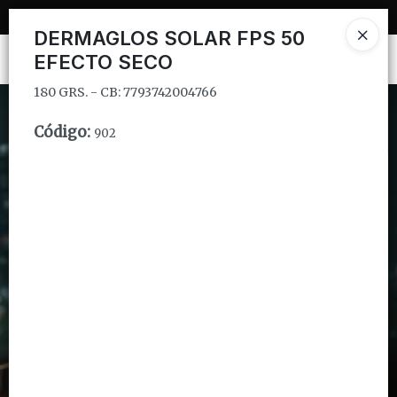
180 GRS. - CB: 7793742004766
DERMAGLOS SOLAR FPS 50
Ingresar a la Tienda
EFECTO SECO
180 GRS. - CB: 7793742004766
CÓMO COMPRAR
Código
:
902
QUIÉNES SOMOS
INSTITUCIONAL
CONTACTO