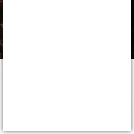
Menú
180 GRS. - CB: 7793742004766
FILTROS
Lista vacía