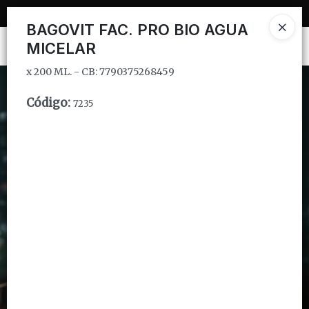
x 200 ML. - CB: 7790375268459
BAGOVIT FAC. PRO BIO AGUA
MICELAR
Ingresar a la Tienda
x 200 ML. - CB: 7790375268459
CÓMO COMPRAR
Código
:
7235
QUIÉNES SOMOS
INSTITUCIONAL
CONTACTO