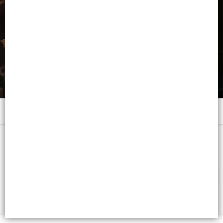
Menú
x 200 ML. - CB: 7790375268459
FILTROS
Lista vacía