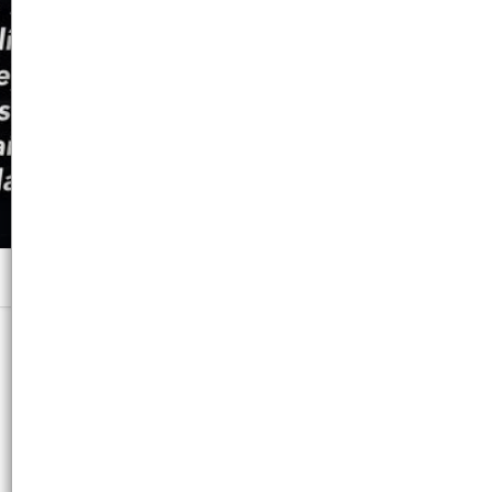
Menú
x 150 ML. - CB: 7798175718471