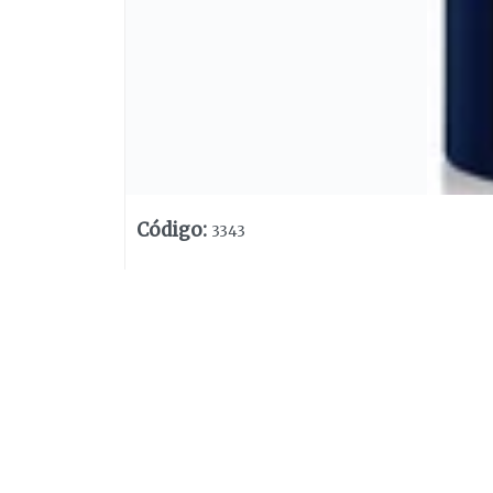
Código
:
3343
Lista vacía