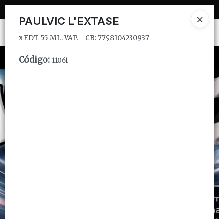
x EDT 55 ML. VAP. - CB: 7798104230937
PAULVIC L'EXTASE
Ingresar a la Tienda
x EDT 55 ML. VAP. - CB: 7798104230937
CÓMO COMPRAR
Código
:
11061
QUIÉNES SOMOS
INSTITUCIONAL
CONTACTO