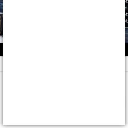
Menú
x EDT 55 ML. VAP. - CB: 7798104230937
FILTROS
Lista vacía