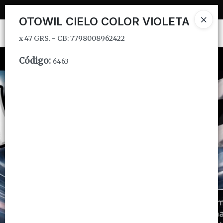
x 47 GRS. - CB: 7798008962422
OTOWIL CIELO COLOR VIOLETA
Ingresar a la Tienda
x 47 GRS. - CB: 7798008962422
CÓMO COMPRAR
Código
:
6463
QUIÉNES SOMOS
INSTITUCIONAL
CONTACTO