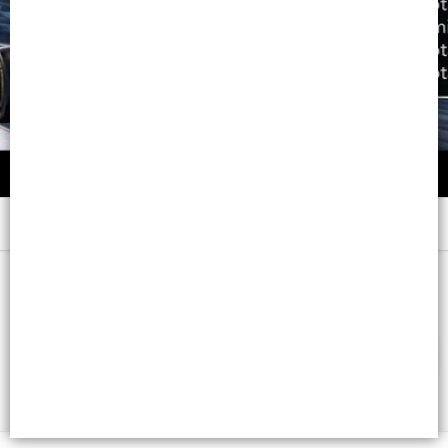
Menú
x 47 GRS. - CB: 7798008962422
FILTROS
Lista vacía