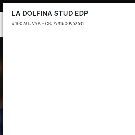
x 100 ML. VAP. - CB: 7791600952631
LA DOLFINA STUD EDP
x 100 ML. VAP. - CB: 7791600952631