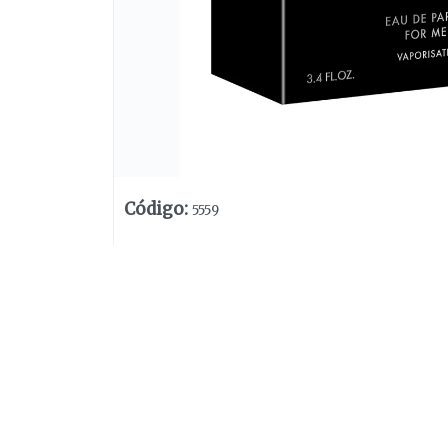
Código
:
5559
Lista vacía