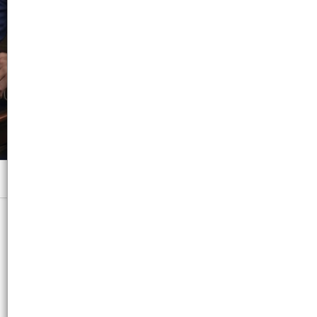
Menú
x 100 ML. VAP. - CB: 7791600952631