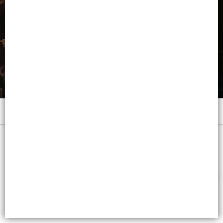
Menú
x 100 ML. VAP. - CB: 7798322503370
FILTROS
Lista vacía