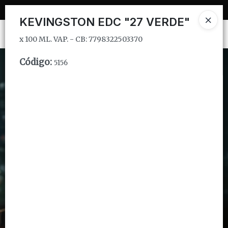
x 100 ML. VAP. - CB: 7798322503370
KEVINGSTON EDC "27 VERDE"
Ingresar a la Tienda
x 100 ML. VAP. - CB: 7798322503370
CÓMO COMPRAR
Código
:
5156
QUIÉNES SOMOS
INSTITUCIONAL
CONTACTO