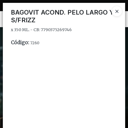
x 350 ML. - CB: 7790375269746
BAGOVIT ACOND. PELO LARGO Y
S/FRIZZ
Ingresar a la Tienda
x 350 ML. - CB: 7790375269746
CÓMO COMPRAR
Código
:
7260
QUIÉNES SOMOS
INSTITUCIONAL
CONTACTO