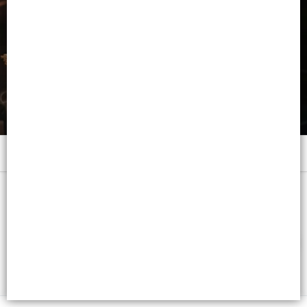
Menú
x 350 ML. - CB: 7790375269746
FILTROS
Lista vacía