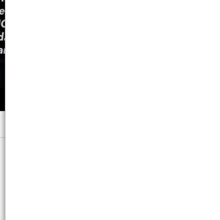
Menú
x 60 ML. VAP. - CB: 7791600619145