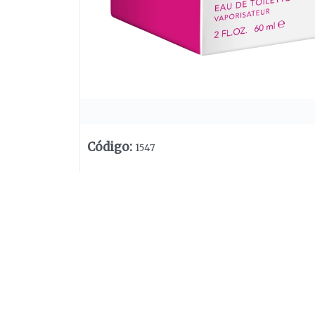
Código
:
1547
Lista vacía