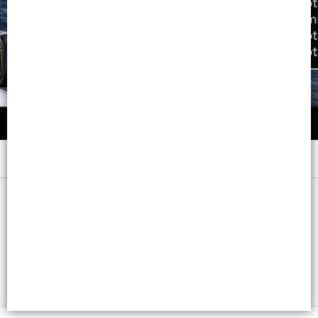
Menú
x 47 GRS. - CB: 7798008968110
FILTROS
Lista vacía