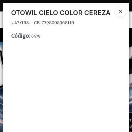
x 47 GRS. - CB: 7798008968110
OTOWIL CIELO COLOR CEREZA
Ingresar a la Tienda
x 47 GRS. - CB: 7798008968110
CÓMO COMPRAR
Código
:
6479
QUIÉNES SOMOS
INSTITUCIONAL
CONTACTO