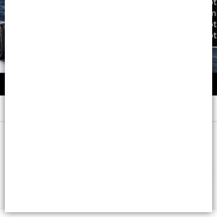
Menú
x 200 GRS. - CB: 7794728041270
FILTROS
Lista vacía