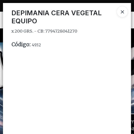
x 200 GRS. - CB: 7794728041270
DEPIMANIA CERA VEGETAL
EQUIPO
Ingresar a la Tienda
x 200 GRS. - CB: 7794728041270
CÓMO COMPRAR
Código
:
4932
QUIÉNES SOMOS
INSTITUCIONAL
CONTACTO