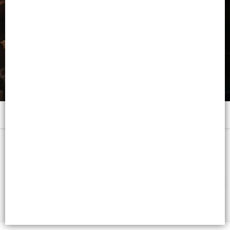
Menú
x 100 ML. VAP. - CB: 7798322501734
FILTROS
Lista vacía