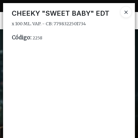
x 100 ML. VAP. - CB: 7798322501734
CHEEKY "SWEET BABY" EDT
Ingresar a la Tienda
x 100 ML. VAP. - CB: 7798322501734
CÓMO COMPRAR
Código
:
2258
QUIÉNES SOMOS
INSTITUCIONAL
CONTACTO