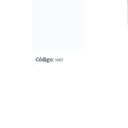
Código
:
5967
Lista vacía