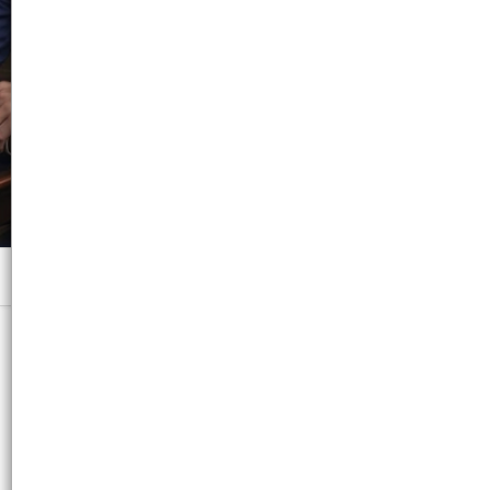
Menú
x 125 ML. VAP. - CB: 7793090022054