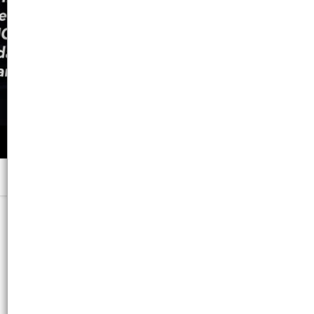
Menú
x 47 GRS. - CB: 7798008961517