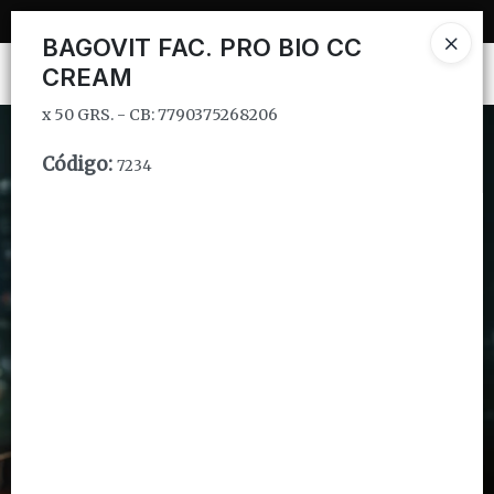
x 50 GRS. - CB: 7790375268206
BAGOVIT FAC. PRO BIO CC
CREAM
Ingresar a la Tienda
x 50 GRS. - CB: 7790375268206
CÓMO COMPRAR
Código
:
7234
QUIÉNES SOMOS
INSTITUCIONAL
CONTACTO