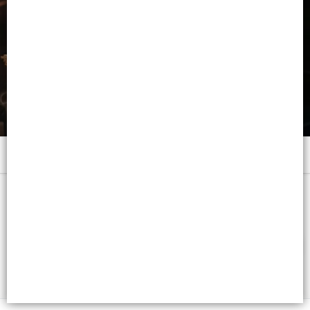
Menú
x 50 GRS. - CB: 7790375268206
FILTROS
Lista vacía