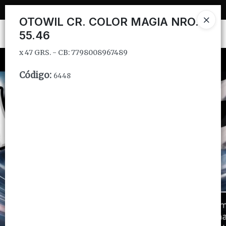
x 47 GRS. - CB: 7798008967489
OTOWIL CR. COLOR MAGIA NRO.
55.46
Ingresar a la Tienda
x 47 GRS. - CB: 7798008967489
CÓMO COMPRAR
Código
:
6448
QUIÉNES SOMOS
INSTITUCIONAL
CONTACTO