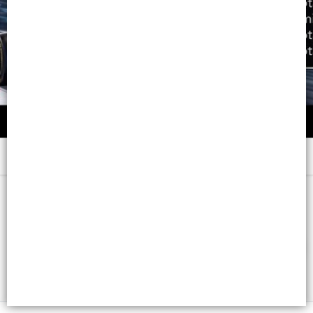
Menú
x 47 GRS. - CB: 7798008967489
FILTROS
Lista vacía