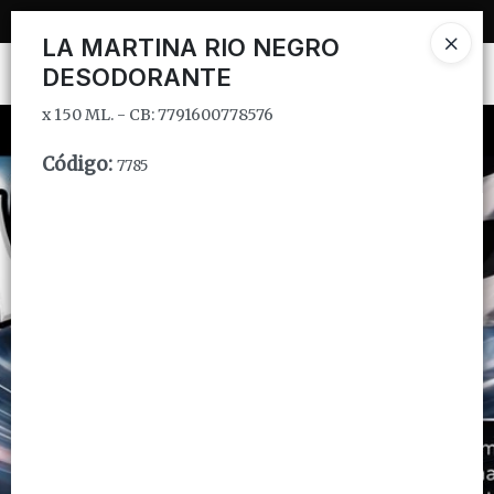
x 150 ML. - CB: 7791600778576
LA MARTINA RIO NEGRO
DESODORANTE
Ingresar a la Tienda
x 150 ML. - CB: 7791600778576
CÓMO COMPRAR
Código
:
7785
QUIÉNES SOMOS
INSTITUCIONAL
CONTACTO