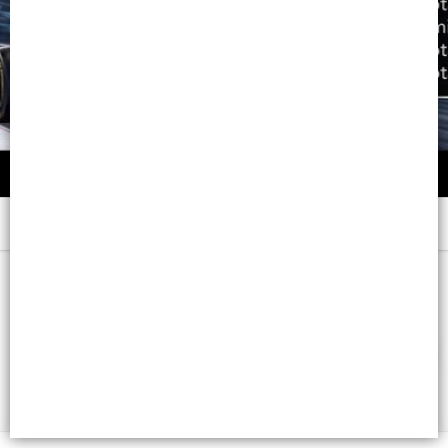
Menú
x 150 ML. - CB: 7791600778576
FILTROS
Lista vacía