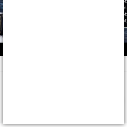
Menú
x 200 ML. - CB: 7793742005053
FILTROS
Lista vacía