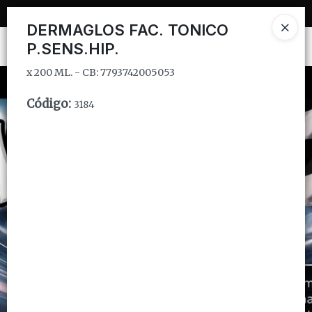
x 200 ML. - CB: 7793742005053
DERMAGLOS FAC. TONICO
P.SENS.HIP.
Ingresar a la Tienda
x 200 ML. - CB: 7793742005053
CÓMO COMPRAR
Código
:
3184
QUIÉNES SOMOS
INSTITUCIONAL
CONTACTO