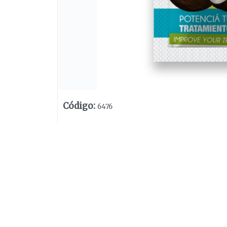
Código
:
6476
Lista vacía