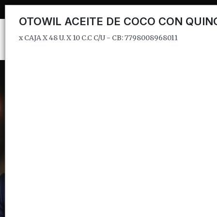
x CAJA X 48 U. X 10 C.C C/U - CB: 7798008968011
OTOWIL ACEITE DE COCO CON QUIN
x CAJA X 48 U. X 10 C.C C/U - CB: 7798008968011