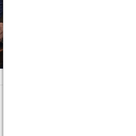
Menú
x CAJA X 48 U. X 10 C.C C/U - CB: 7798008968011