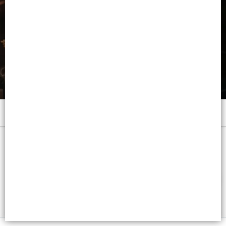
Menú
x 47 GRS. - CB: 7798008968899
FILTROS
Lista vacía