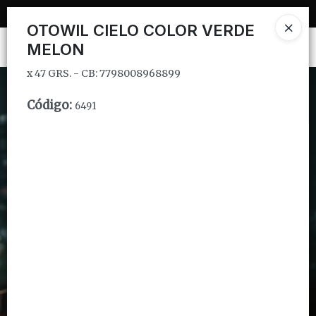
x 47 GRS. - CB: 7798008968899
OTOWIL CIELO COLOR VERDE
MELON
Ingresar a la Tienda
x 47 GRS. - CB: 7798008968899
CÓMO COMPRAR
Código
:
6491
QUIÉNES SOMOS
INSTITUCIONAL
CONTACTO