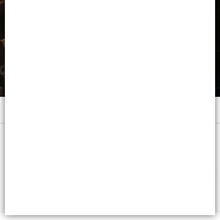
Menú
x 170 ML. EMUL. SPRAY - CB: 7793742003554
FILTROS
Lista vacía