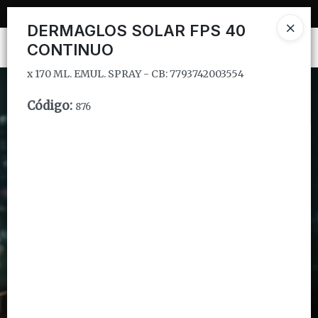
x 170 ML. EMUL. SPRAY - CB: 7793742003554
DERMAGLOS SOLAR FPS 40
CONTINUO
Ingresar a la Tienda
x 170 ML. EMUL. SPRAY - CB: 7793742003554
CÓMO COMPRAR
Código
:
876
QUIÉNES SOMOS
INSTITUCIONAL
CONTACTO