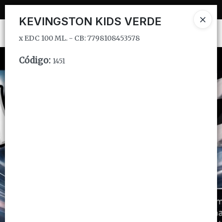
x EDC 100 ML. - CB: 7798108453578
KEVINGSTON KIDS VERDE
Ingresar a la Tienda
x EDC 100 ML. - CB: 7798108453578
CÓMO COMPRAR
Código
:
1451
QUIÉNES SOMOS
INSTITUCIONAL
CONTACTO