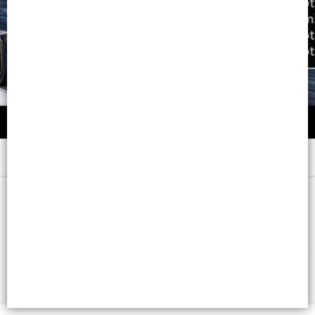
Menú
x EDC 100 ML. - CB: 7798108453578
FILTROS
Lista vacía