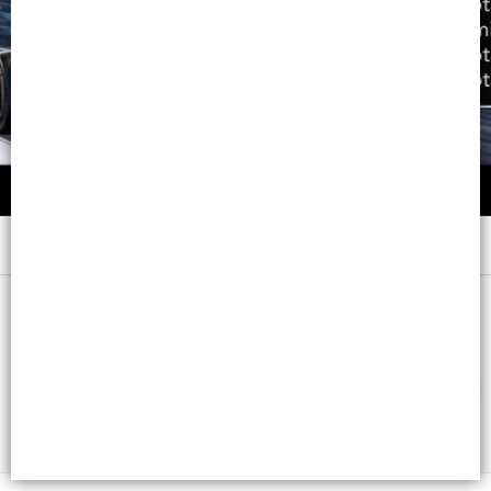
Menú
x 127 ML. - CB: 7798332020515
FILTROS
Lista vacía