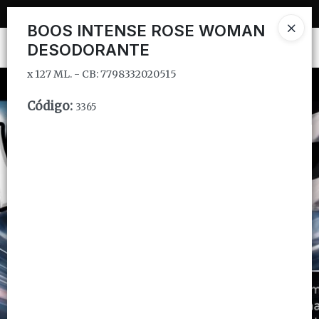
x 127 ML. - CB: 7798332020515
BOOS INTENSE ROSE WOMAN
DESODORANTE
Ingresar a la Tienda
x 127 ML. - CB: 7798332020515
CÓMO COMPRAR
Código
:
3365
QUIÉNES SOMOS
INSTITUCIONAL
CONTACTO