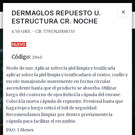
x 50 GRS. - CB: 7793742008733
DERMAGLOS REPUESTO U.
ESTRUCTURA CR. NOCHE
Ingresar a la Tienda
x 50 GRS. - CB: 7793742008733
CÓMO COMPRAR
QUIÉNES SOMOS
Código
:
2940
INSTITUCIONAL
Modo de uso: Aplicar sobre la piel limpia y tonificada
aplicar sobre la piel limpia y tonificadaen el rostro, cuello y
escote masajeando suavemente en forma circular
CONTACTO
ascendente hasta que el producto se absorba. Utilizar
luego del contorno de ojos.Retirá la cápsula del envase.
Colocá la nueva cápsula de repuesto. Presioná hasta que
haga tope y luego retirá el foil de seguridad.
Recomendamos limpiar por dentro previamente la
cápsula para facilitar el recambio.
PAO: 3 Meses