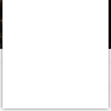
Menú
EDP X 90 ML. + DEO - CB: 7798332020157
FILTROS
Lista vacía