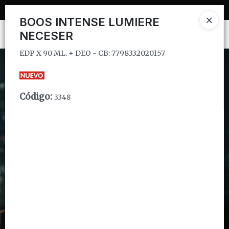
EDP X 90 ML. + DEO - CB: 7798332020157
BOOS INTENSE LUMIERE
NECESER
Ingresar a la Tienda
EDP X 90 ML. + DEO - CB: 7798332020157
CÓMO COMPRAR
QUIÉNES SOMOS
Código
:
3348
INSTITUCIONAL
CONTACTO