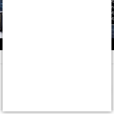
Menú
DOYPACK x 500 ML. - CB: 3474637242190
FILTROS
Lista vacía