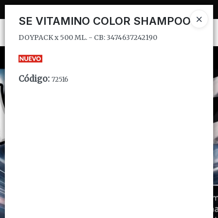
DOYPACK x 500 ML. - CB: 3474637242190
SE VITAMINO COLOR SHAMPOO
Ingresar a la Tienda
DOYPACK x 500 ML. - CB: 3474637242190
CÓMO COMPRAR
Código
:
72516
QUIÉNES SOMOS
INSTITUCIONAL
CONTACTO