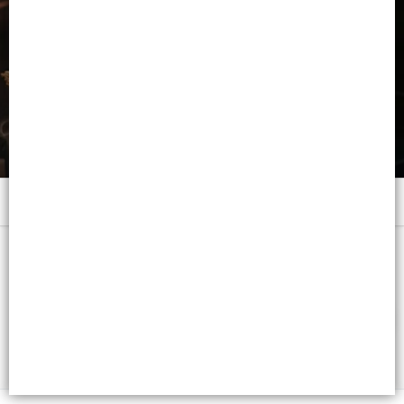
Menú
x 250 ML. - CB: 7798332023233
FILTROS
Lista vacía