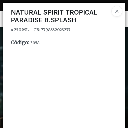
x 250 ML. - CB: 7798332023233
NATURAL SPIRIT TROPICAL
Ingresar a la Tienda
PARADISE B.SPLASH
x 250 ML. - CB: 7798332023233
CÓMO COMPRAR
Código
:
3058
QUIÉNES SOMOS
INSTITUCIONAL
CONTACTO