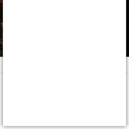
Menú
x 120 GRS. - CB: 7798382384186
FILTROS
Lista vacía