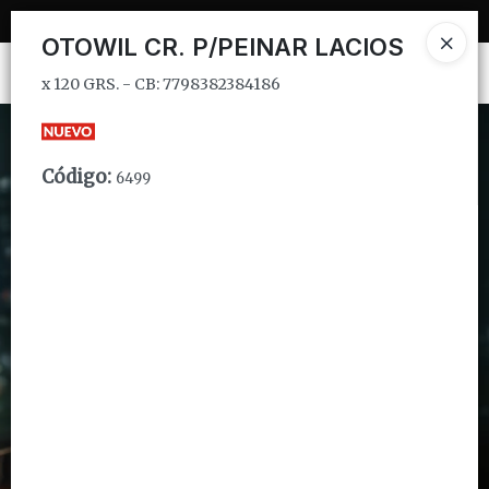
x 120 GRS. - CB: 7798382384186
OTOWIL CR. P/PEINAR LACIOS
Ingresar a la Tienda
x 120 GRS. - CB: 7798382384186
CÓMO COMPRAR
Código
:
6499
QUIÉNES SOMOS
INSTITUCIONAL
CONTACTO