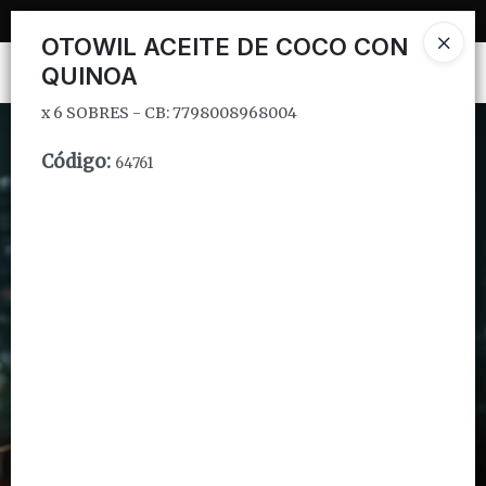
x 6 SOBRES - CB: 7798008968004
OTOWIL ACEITE DE COCO CON
Ingresar a la Tienda
QUINOA
x 6 SOBRES - CB: 7798008968004
CÓMO COMPRAR
Código
:
64761
QUIÉNES SOMOS
INSTITUCIONAL
CONTACTO