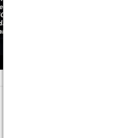
Menú
x 300 ML. - CB: 3474636974108