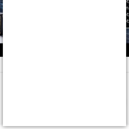
Menú
x 300 ML. - CB: 3474636974375
FILTROS
Lista vacía