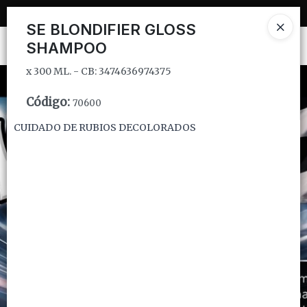
x 300 ML. - CB: 3474636974375
SE BLONDIFIER GLOSS
SHAMPOO
Ingresar a la Tienda
x 300 ML. - CB: 3474636974375
CÓMO COMPRAR
Código
:
70600
QUIÉNES SOMOS
CUIDADO DE RUBIOS DECOLORADOS
INSTITUCIONAL
CONTACTO