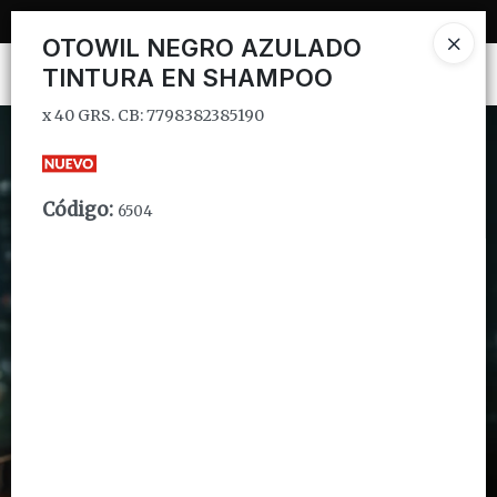
x 40 GRS. CB: 7798382385190
OTOWIL NEGRO AZULADO
TINTURA EN SHAMPOO
Ingresar a la Tienda
x 40 GRS. CB: 7798382385190
CÓMO COMPRAR
QUIÉNES SOMOS
Código
:
6504
INSTITUCIONAL
CONTACTO