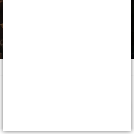
Menú
x 40 GRS. CB: 7798382385190
FILTROS
Lista vacía