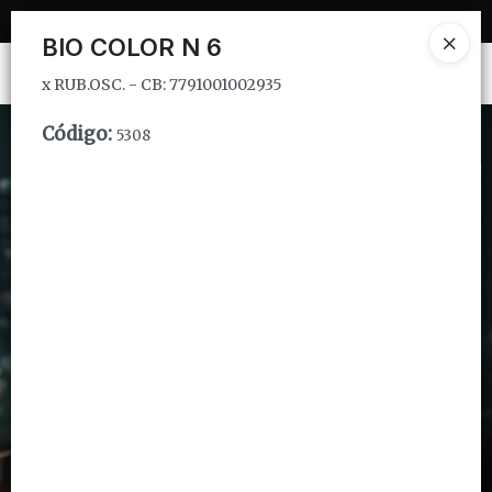
x RUB.OSC. - CB: 7791001002935
BIO COLOR N 6
Ingresar a la Tienda
x RUB.OSC. - CB: 7791001002935
CÓMO COMPRAR
Código
:
5308
QUIÉNES SOMOS
INSTITUCIONAL
CONTACTO