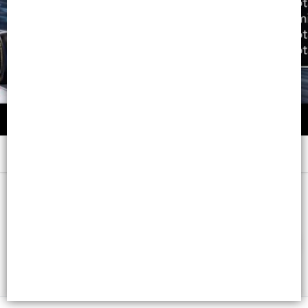
Menú
x R.OSC. CHOC. DOR. - CB: 7791001010312
FILTROS
Lista vacía