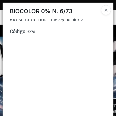
x R.OSC. CHOC. DOR. - CB: 7791001010312
BIOCOLOR 0% N. 6/73
Ingresar a la Tienda
x R.OSC. CHOC. DOR. - CB: 7791001010312
CÓMO COMPRAR
Código
:
5270
QUIÉNES SOMOS
INSTITUCIONAL
CONTACTO