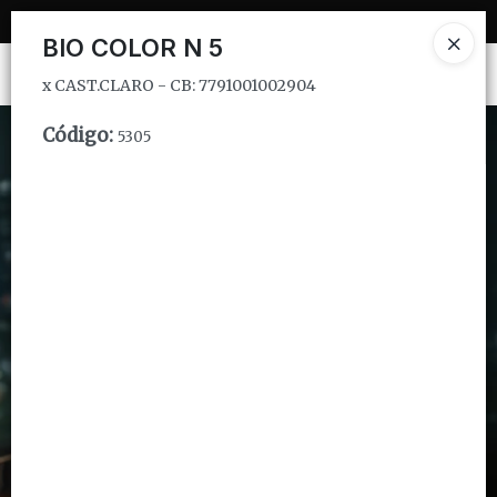
x CAST.CLARO - CB: 7791001002904
BIO COLOR N 5
Ingresar a la Tienda
x CAST.CLARO - CB: 7791001002904
CÓMO COMPRAR
Código
:
5305
QUIÉNES SOMOS
INSTITUCIONAL
CONTACTO