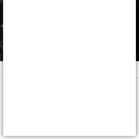
Menú
x CAST.CLARO - CB: 7791001002904
FILTROS
Lista vacía