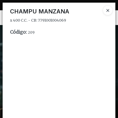
x 400 C.C. - CB: 7791001004069
CHAMPU MANZANA
Ingresar a la Tienda
x 400 C.C. - CB: 7791001004069
CÓMO COMPRAR
Código
:
209
QUIÉNES SOMOS
INSTITUCIONAL
CONTACTO