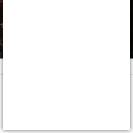
Menú
x 400 C.C. - CB: 7791001004069
FILTROS
Lista vacía