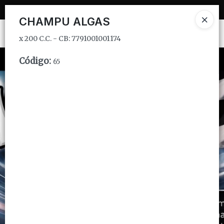
x 200 C.C. - CB: 7791001001174
CHAMPU ALGAS
Ingresar a la Tienda
x 200 C.C. - CB: 7791001001174
CÓMO COMPRAR
Código
:
65
QUIÉNES SOMOS
INSTITUCIONAL
CONTACTO