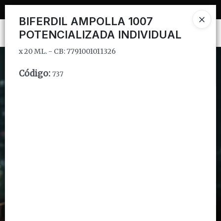
x 20 ML. - CB: 7791001011326
BIFERDIL AMPOLLA 1007
POTENCIALIZADA INDIVIDUAL
Ingresar a la Tienda
x 20 ML. - CB: 7791001011326
CÓMO COMPRAR
Código
:
737
QUIÉNES SOMOS
INSTITUCIONAL
CONTACTO