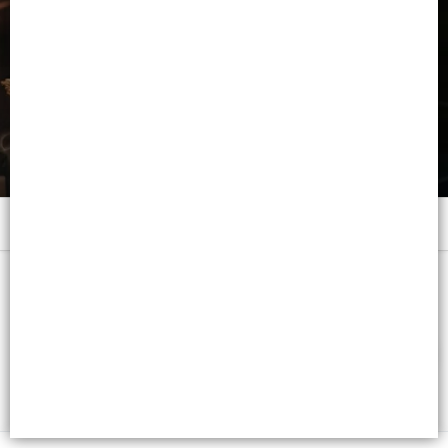
Menú
x 20 ML. - CB: 7791001011326
FILTROS
Lista vacía