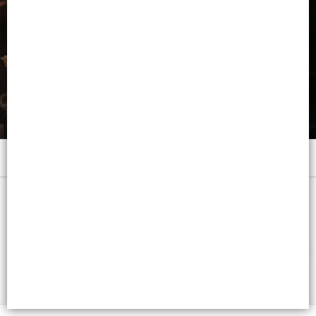
Menú
x 75 C.C.20 VL. - CB: 7791001004045
FILTROS
Lista vacía