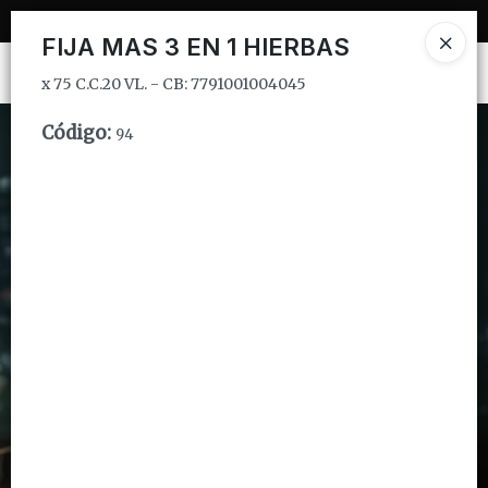
x 75 C.C.20 VL. - CB: 7791001004045
FIJA MAS 3 EN 1 HIERBAS
Ingresar a la Tienda
x 75 C.C.20 VL. - CB: 7791001004045
CÓMO COMPRAR
Código
:
94
QUIÉNES SOMOS
INSTITUCIONAL
CONTACTO