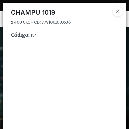
x 400 C.C. - CB: 7791001003536
CHAMPU 1019
Ingresar a la Tienda
x 400 C.C. - CB: 7791001003536
CÓMO COMPRAR
Código
:
154
QUIÉNES SOMOS
INSTITUCIONAL
CONTACTO