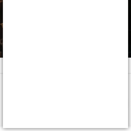
Menú
x 400 C.C. - CB: 7791001003536
FILTROS
Lista vacía