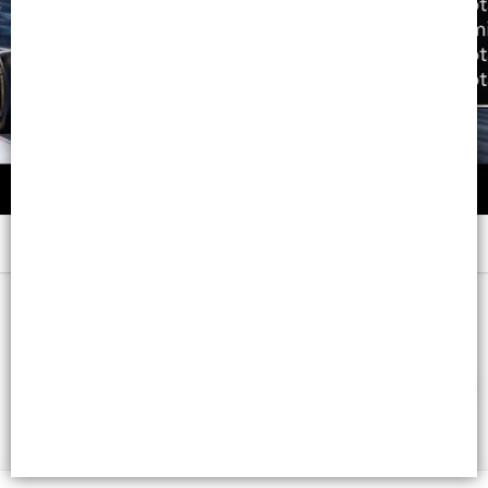
Menú
x 150 ML. - CB: 7791001011401
FILTROS
Lista vacía