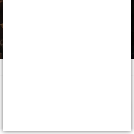
Menú
x 250 ML. - CB: 7798120196729
FILTROS
Lista vacía