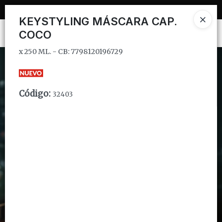
x 250 ML. - CB: 7798120196729
KEYSTYLING MÁSCARA CAP.
COCO
Ingresar a la Tienda
x 250 ML. - CB: 7798120196729
CÓMO COMPRAR
QUIÉNES SOMOS
Código
:
32403
INSTITUCIONAL
CONTACTO