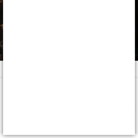
Menú
x 300 ML. - CB: 7798120197504
FILTROS
Lista vacía