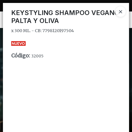
x 300 ML. - CB: 7798120197504
KEYSTYLING SHAMPOO VEGANO
PALTA Y OLIVA
Ingresar a la Tienda
x 300 ML. - CB: 7798120197504
CÓMO COMPRAR
QUIÉNES SOMOS
Código
:
32005
INSTITUCIONAL
CONTACTO