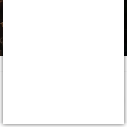
Menú
x 120 ML. - CB: 7798382022700
FILTROS
Lista vacía