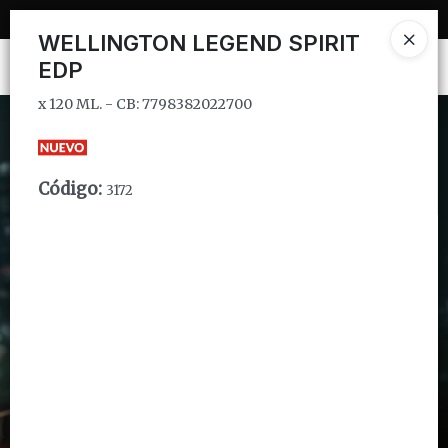
x 120 ML. - CB: 7798382022700
WELLINGTON LEGEND SPIRIT
EDP
Ingresar a la Tienda
x 120 ML. - CB: 7798382022700
CÓMO COMPRAR
QUIÉNES SOMOS
Código
:
3172
INSTITUCIONAL
CONTACTO