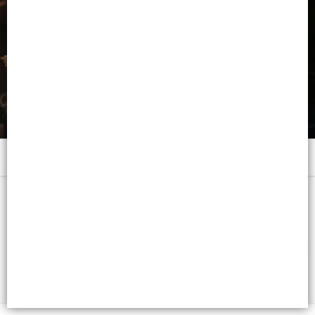
Menú
x 250 ML. - CB: 7798382382236
FILTROS
Lista vacía