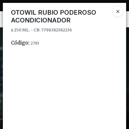
x 250 ML. - CB: 7798382382236
OTOWIL RUBIO PODEROSO
Ingresar a la Tienda
ACONDICIONADOR
x 250 ML. - CB: 7798382382236
CÓMO COMPRAR
Código
:
2793
QUIÉNES SOMOS
INSTITUCIONAL
CONTACTO