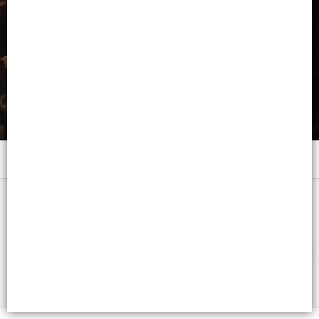
Menú
120 ML. - CB: 7791600454715
FILTROS
Lista vacía