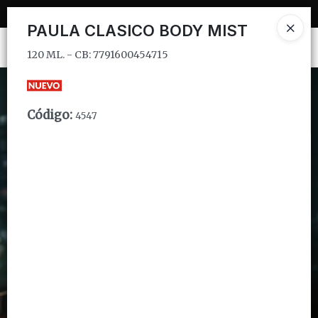
120 ML. - CB: 7791600454715
PAULA CLASICO BODY MIST
Ingresar a la Tienda
120 ML. - CB: 7791600454715
CÓMO COMPRAR
Código
:
4547
QUIÉNES SOMOS
INSTITUCIONAL
CONTACTO