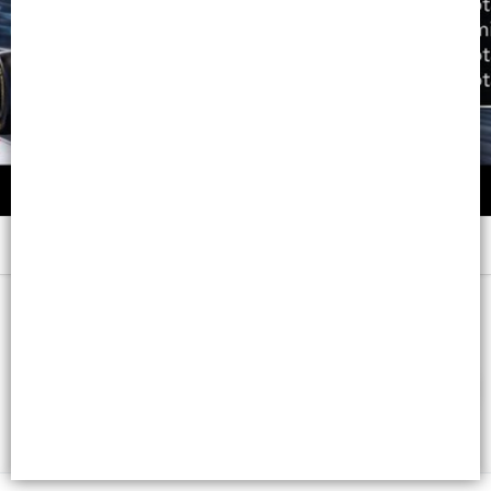
Menú
250 ML. - CB: 3474637335687
FILTROS
Lista vacía