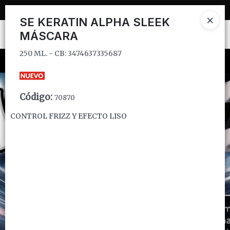
250 ML. - CB: 3474637335687
SE KERATIN ALPHA SLEEK
MÁSCARA
Ingresar a la Tienda
250 ML. - CB: 3474637335687
CÓMO COMPRAR
QUIÉNES SOMOS
Código
:
70870
INSTITUCIONAL
CONTROL FRIZZ Y EFECTO LISO
CONTACTO