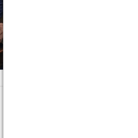
Menú
200 ML. - CB: 3474637335526