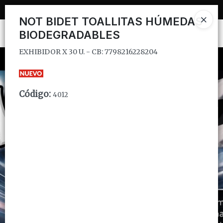
EXHIBIDOR X 30 U. - CB: 7798216228204
NOT BIDET TOALLITAS HÚMEDAS
BIODEGRADABLES
Ingresar a la Tienda
EXHIBIDOR X 30 U. - CB: 7798216228204
CÓMO COMPRAR
QUIÉNES SOMOS
Código
:
4012
INSTITUCIONAL
CONTACTO