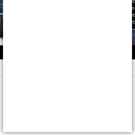
Menú
EXHIBIDOR X 30 U. - CB: 7798216228204
FILTROS
Lista vacía