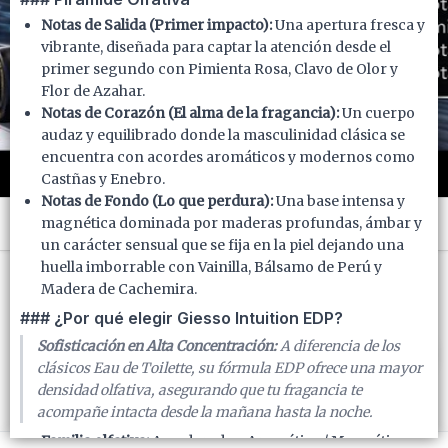
Notas de Salida (Primer impacto):
Una apertura fresca y
vibrante, diseñada para captar la atención desde el
primer segundo con Pimienta Rosa, Clavo de Olor y
Flor de Azahar.
Notas de Corazón (El alma de la fragancia):
Un cuerpo
audaz y equilibrado donde la masculinidad clásica se
encuentra con acordes aromáticos y modernos como
Castñas y Enebro.
Notas de Fondo (Lo que perdura):
Una base intensa y
magnética dominada por maderas profundas, ámbar y
Menú
un carácter sensual que se fija en la piel dejando una
100 ML. VAP. - CB: 7798322506043
huella imborrable con Vainilla, Bálsamo de Perú y
Madera de Cachemira.
### ¿Por qué elegir Giesso Intuition EDP?
Sofisticación en Alta Concentración:
A diferencia de los
FILTROS
Lista vacía
clásicos Eau de Toilette, su fórmula EDP ofrece una mayor
densidad olfativa, asegurando que tu fragancia te
acompañe intacta desde la mañana hasta la noche.
Familia olfativa:
Amaderada - Aromática / Magnética.