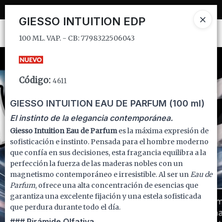
100 ML. VAP. - CB: 7798322506043
GIESSO INTUITION EDP
Ingresar a la Tienda
100 ML. VAP. - CB: 7798322506043
CÓMO COMPRAR
Código
:
4611
QUIÉNES SOMOS
GIESSO INTUITION EAU DE PARFUM (100 ml)
INSTITUCIONAL
El instinto de la elegancia contemporánea.
Giesso Intuition Eau de Parfum
es la máxima expresión de
CONTACTO
sofisticación e instinto. Pensada para el hombre moderno
que confía en sus decisiones, esta fragancia equilibra a la
perfección la fuerza de las maderas nobles con un
magnetismo contemporáneo e irresistible. Al ser un
Eau de
Parfum
, ofrece una alta concentración de esencias que
garantiza una excelente fijación y una estela sofisticada
que perdura durante todo el día.
### Pirámide Olfativa